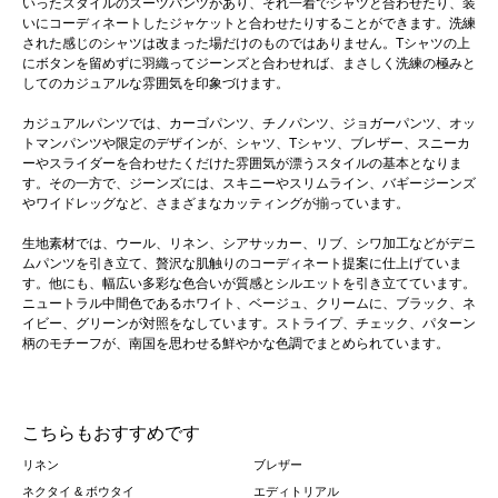
いったスタイルのスーツパンツがあり、それ一着でシャツと合わせたり、装
いにコーディネートしたジャケットと合わせたりすることができます。洗練
された感じのシャツは改まった場だけのものではありません。Tシャツの上
にボタンを留めずに羽織ってジーンズと合わせれば、まさしく洗練の極みと
してのカジュアルな雰囲気を印象づけます。
カジュアルパンツでは、カーゴパンツ、チノパンツ、ジョガーパンツ、オッ
トマンパンツや限定のデザインが、シャツ、Tシャツ、ブレザー、スニーカ
ーやスライダーを合わせたくだけた雰囲気が漂うスタイルの基本となりま
す。その一方で、ジーンズには、スキニーやスリムライン、バギージーンズ
やワイドレッグなど、さまざまなカッティングが揃っています。
生地素材では、ウール、リネン、シアサッカー、リブ、シワ加工などがデニ
ムパンツを引き立て、贅沢な肌触りのコーディネート提案に仕上げていま
す。他にも、幅広い多彩な色合いが質感とシルエットを引き立てています。
ニュートラル中間色であるホワイト、ベージュ、クリームに、ブラック、ネ
イビー、グリーンが対照をなしています。ストライプ、チェック、パターン
柄のモチーフが、南国を思わせる鮮やかな色調でまとめられています。
こちらもおすすめです
リネン
ブレザー
ネクタイ & ボウタイ
エディトリアル