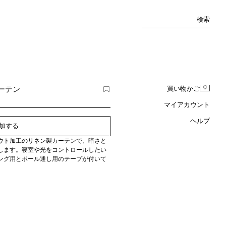
検索
0
カーテン
買い物かご
マイアカウント
ヘルプ
加する
ウト加工のリネン製カーテンで、暗さと
します。寝室や光をコントロールしたい
ング用とポール通し用のテープが付いて