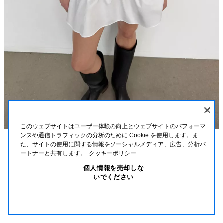
このウェブサイトはユーザー体験の向上とウェブサイトのパフォーマ
ンスや通信トラフィックの分析のために Cookie を使用します。ま
た、サイトの使用に関する情報をソーシャルメディア、広告、分析パ
説明
素材
寸法
ートナーと共有します。
クッキーポリシー
ストライプ柄ポロニットセーター
個人情報を売却しな
ポロネックニットセーター、ロングスリーブ
いでください
ブルー
5536/016/400
￥ 3,950
-80%
￥ 790
￥ 7
類似商品を見る
在庫切れ