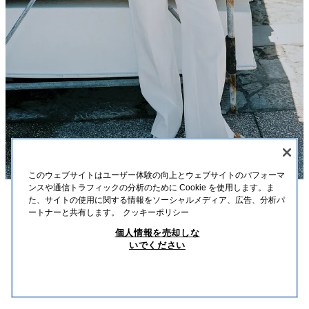
このウェブサイトはユーザー体験の向上とウェブサイトのパフォーマ
ンスや通信トラフィックの分析のために Cookie を使用します。ま
た、サイトの使用に関する情報をソーシャルメディア、広告、分析パ
説明
素材
寸法
ートナーと共有します。
クッキーポリシー
ストライプニットカーディガン
個人情報を売却しな
ラウンドネック、ロングスリーブのカーディガン。フロントボタン留め。
いでください
ストライプ
5755/051/104
￥ 5,990
-80%
￥ 1,190
￥ 1,
類似商品を見る
在庫切れ