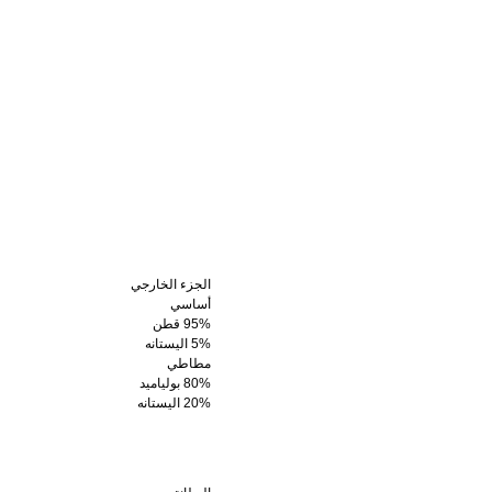
الجزء الخارجي
أساسي
95% قطن
5% اليستانه
مطاطي
80% بولياميد
20% اليستانه