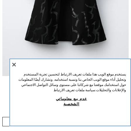
يستخدم موقع الويب هذا ملفات تعريف الارتباط لتحسين تجربة المستخدم
وتحليل أداء موقع الويب الخاص بنا ونسبة استخدامه. ونشارك أيضًا المعلومات
حول استخدامك موقعنا مع شركائنا على مستوى وسائل التواصل الاجتماعي
الوصف
التركيب
القياسات
والإعلانات والتحليلات.
سياسة ملفات تعريف الارتباط
عدم بيع معلوماتي
كاب تنكري KPOP DEMON HUNTERS™ NETFLIX ©. بياقة مرفوعة وأكمام
كاب تنكري KPOP DEMON HUNTERS™ NETFLIX ©
الشخصية
طويلة. إغلاق بقلاب في الكولة الأمامية. تفاصيل حزام حبل مع أربطة حلقة.
75,000 IQD
أسود
0653/748/800
0 IQD
إضافة