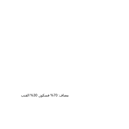
مضاف
:
70% فسكوز, 30% القنب