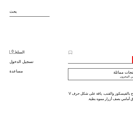
بحث
0
السلة
تسجيل الدخول
مساعدة
جات مماثلة
من المخزون
قميص فيت مريح مصنوع من نسيج ممزوج بالفيسكوز والقنب. ياقة على شكل حرف V
ق أمامي بصف أزرار مموه بطية.