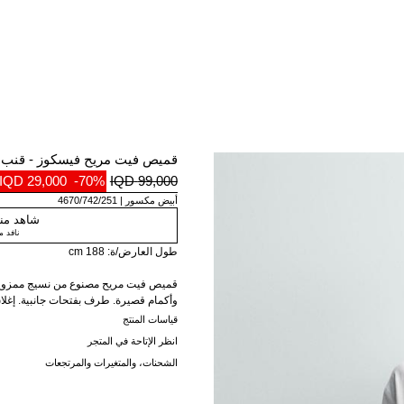
قميص فيت مريح فيسكوز - قنب
29,000 IQD
-70%
99,000 IQD
أبيض مكسور
4670/742/251
شاهد منت
نافد 
طول العارض/ة: 188 cm
وأكمام قصيرة. طرف بفتحات جانبية. إغلا
قياسات المنتج
انظر الإتاحة في المتجر
الشحنات، والمتغيرات والمرتجعات