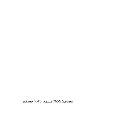
مضاف
:
55% مشمع, 45% فسكوز