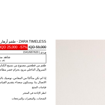
ZARA TIMELESS - طقم أزهار من الكتان
25,000 IQD
-57%
59,000 IQD
وردي
1541/687/620
شاهد منت
نافد 
طقم من قطعتين مصنوع من نسيج الكتان. 
السروال الداخلي مزود بحزام خصر مطاطي
إذا لم تكن متأكدًا من المقاس، نوصيك با
الاتصال بنا، وسنكون سعداء بتقديم القياسا
قياسات المنتج
انظر الإتاحة في المتجر
الشحنات، والمتغيرات والمرتجعات