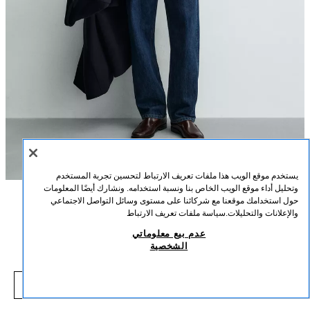
يستخدم موقع الويب هذا ملفات تعريف الارتباط لتحسين تجربة المستخدم
وتحليل أداء موقع الويب الخاص بنا ونسبة استخدامه. ونشارك أيضًا المعلومات
حول استخدامك موقعنا مع شركائنا على مستوى وسائل التواصل الاجتماعي
الوصف
التركيب
القياسات
والإعلانات والتحليلات.
سياسة ملفات تعريف الارتباط
سترة جاكار رومبوس
عدم بيع معلوماتي
طول العارض/ة: 188 cm
الشخصية
25,000 IQD
-71%
89,000 IQD
سترة بقصة عادية منسوجة من خيوط قطنية. ياقة دائرية وأكمام طويلة. لمسات نهائية
000 IQD
rib.
شاهد منتجات مماثلة
مِحْمر
9598/425/707
نافد من المخزون