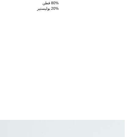
80% قطن
20% بوليستير