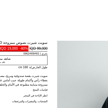
سويت شيرت نصوص ممزوجة FORD ©
19,000 IQD
-80%
99,000 IQD
بحري
0962/409/401
شاهد منت
نافد 
طول العارض/ة: 188 cm
سويت شيرت بقصة صندوقية ومريح، مصنوع
ممزوجة متباينة مطبوعة في الأمام والخل
قياسات المنتج
انظر الإتاحة في المتجر
الشركات التابعة لها مستخدمة بموجب ت
الشحنات، والمتغيرات والمرتجعات