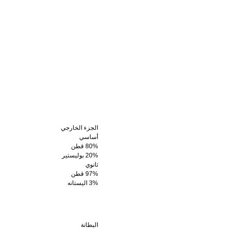
الجزء الخارجي
أساسي
80% قطن
20% بوليستير
ثانوي
97% قطن
3% اليستانه
البطانة