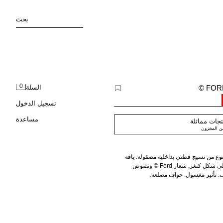
بحث
0
السلة
تسجيل الدخول
مساعدة
جات مماثلة
من المخزون
 من نسيج قطني بداخلية مصقولة. ياقة
بغطاء رأس وأكمام طويلة. جيب أمامي على شكل كنغر. شعار Ford © ونصوص
ف. تأثير مغسول. حواف مضلعة.
© 2026 Ford Motor Company. العلامة التجارية والزي التجاري لشركة Ford أو
رخيص.