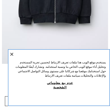
يستخدم موقع الويب هذا ملفات تعريف الارتباط لتحسين تجربة المستخدم
وتحليل أداء موقع الويب الخاص بنا ونسبة استخدامه. ونشارك أيضًا المعلومات
حول استخدامك موقعنا مع شركائنا على مستوى وسائل التواصل الاجتماعي
الوصف
التركيب
القياسات
والإعلانات والتحليلات.
سياسة ملفات تعريف الارتباط
عدم بيع معلوماتي
سترة بقلنسوة ذات مظهر مغسول ونجمة ودبابيس
سترة بقلنسوة وأكمام طويلة. لمسات نهائية rib. سحاب إغلاق أمامي. تفصيل رقعة
الشخصية
نجمة في الأمام وتطريز دبابيس. نسيج 65% قطن.
15,000 IQD
-74%
59,000 IQD
رمادي أنثراسايت
2614/612/807
,000 IQD
شاهد منتجات مماثلة
نافد من المخزون