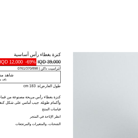
كنزة بغطاء رأس أساسية
12,000 IQD
-69%
39,000 IQD
أنثراسيت داكن
0761/370/898
شاهد منت
نافد 
طول العارض/ة: 183 cm
كنزة بغطاء رأس مريحة مصنوعة من قماش
وأكمام طويلة. جيب أمامي على شكل كنغ
قياسات المنتج
انظر الإتاحة في المتجر
الشحنات، والمتغيرات والمرتجعات