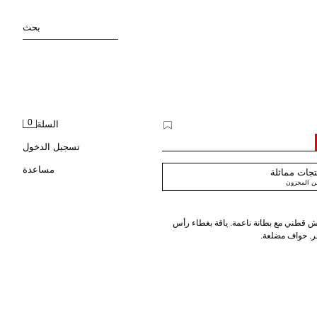
بحث
0
السلة
تسجيل الدخول
مساعدة
جات مماثلة
من المخزون
 قطني مع بطانة ناعمة. ياقة بغطاء رأس
ر. حواف مضلعة.