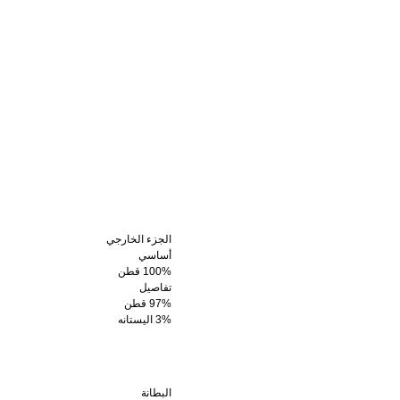
الجزء الخارجي
أساسي
100% قطن
تفاصيل
97% قطن
3% اليستانه
البطانة