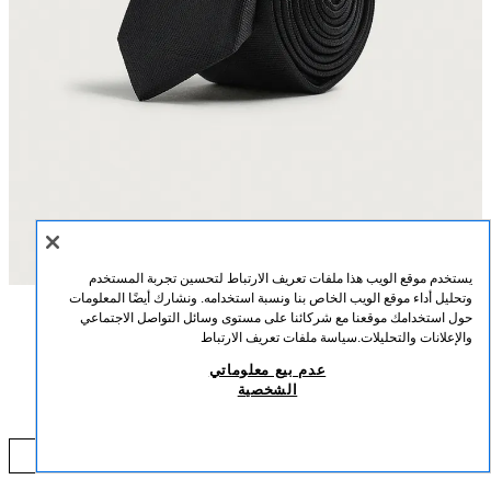
يستخدم موقع الويب هذا ملفات تعريف الارتباط لتحسين تجربة المستخدم
وتحليل أداء موقع الويب الخاص بنا ونسبة استخدامه. ونشارك أيضًا المعلومات
حول استخدامك موقعنا مع شركائنا على مستوى وسائل التواصل الاجتماعي
الوصف
التركيب
القياسات
والإعلانات والتحليلات.
سياسة ملفات تعريف الارتباط
عدم بيع معلوماتي
ربطة عنق رفيعة مصنوعة من نسيج حريري.
ربطة عنق رفيعة 100% حرير
الشخصية
أسود
9569/412/800
59,000 IQD
0 IQD
إضافة