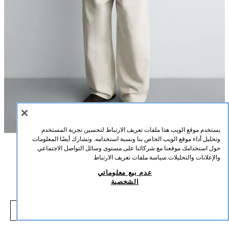
يستخدم موقع الويب هذا ملفات تعريف الارتباط لتحسين تجربة المستخدم
وتحليل أداء موقع الويب الخاص بنا ونسبة استخدامه. ونشارك أيضًا المعلومات
حول استخدامك موقعنا مع شركائنا على مستوى وسائل التواصل الاجتماعي
الوصف
التركيب
القياسات
والإعلانات والتحليلات.
سياسة ملفات تعريف الارتباط
حذاء ملاحي جلدي
عدم بيع معلوماتي
طول العارض/ة: 183 cm
الشخصية
139,000 IQD
-36%
219,000 IQD
حذاء طراز ملاحي. الجزء العلوي مصنوع من الجلد. البطانة الداخلية والضبان مصنوعان
000 IQD
من الجلد. قالب دائري. نعل سميك ونعل سفلي مجنح.
شاهد منتجات مماثلة
بني
2484/620/700
نافد من المخزون