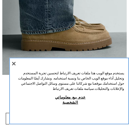
يستخدم موقع الويب هذا ملفات تعريف الارتباط لتحسين تجربة المستخدم
وتحليل أداء موقع الويب الخاص بنا ونسبة استخدامه. ونشارك أيضًا المعلومات
حول استخدامك موقعنا مع شركائنا على مستوى وسائل التواصل الاجتماعي
الوصف
التركيب
القياسات
والإعلانات والتحليلات.
سياسة ملفات تعريف الارتباط
حذاء جلدي مزين
عدم بيع معلوماتي
طول العارض/ة: 188 cm
الشخصية
49,000 IQD
-58%
119,000 IQD
حذاء بأربطة. الجزء العلوي مصنوع من الجلد بلمسة نهائية من الشمواه. تفصيل شريط
000 IQD
تزييني عند المشط. قالب مستدير. نعل متناسق مع نعل سفلي مزخرف.
شاهد منتجات مماثلة
بيج
2430/720/102
نافد من المخزون