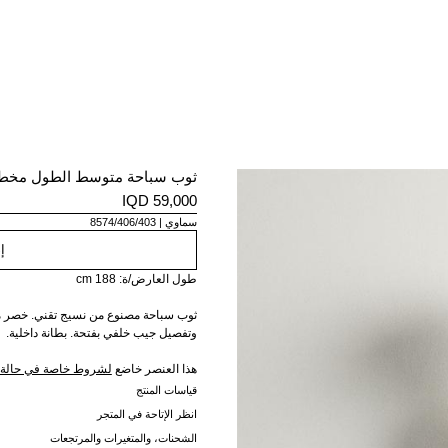
ثوب سباحة متوسط الطول مخ
59,000 IQD
سماوي
8574/406/403
إ
طول العارض/ة: 188 cm
ثوب سباحة مصنوع من نسيج تقني. خصر مر
وتفصيل جيب خلفي بفتحة. بطانة داخلية.
هذا العنصر خاضع
طول الخياطة الداخلية للساق: 13 سم.
لشروط خاصة في حالة ا
طول الخياطة الخارجية للساق: 37 سم.
قياسات المنتج
انظر الإتاحة في المتجر
الشحنات، والمتغيرات والمرتجعات