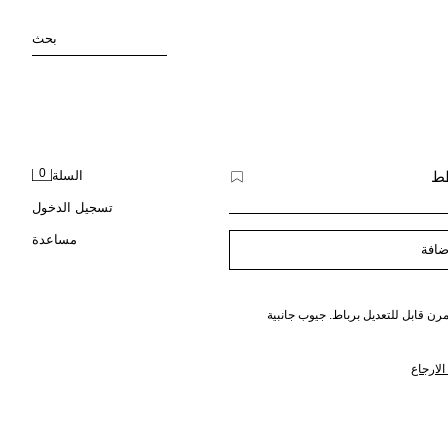
بحث
0
طط
السلة
تسجيل الدخول
مساعدة
ضافة
ن قابل للتعديل برباط. جيوب جانبية
لارجاع