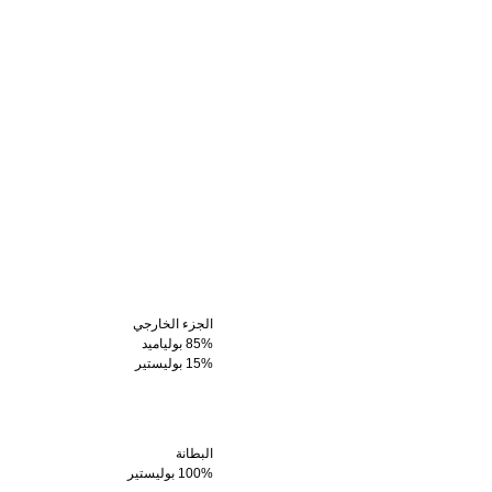
الجزء الخارجي
85% بولياميد
15% بوليستير
البطانة
100% بوليستير