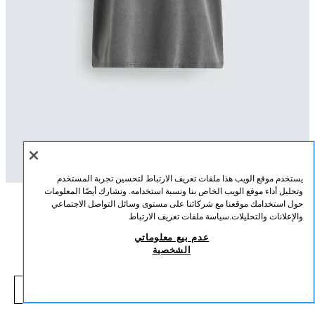
يستخدم موقع الويب هذا ملفات تعريف الارتباط لتحسين تجربة المستخدم
وتحليل أداء موقع الويب الخاص بنا ونسبة استخدامه. ونشارك أيضًا المعلومات
حول استخدامك موقعنا مع شركائنا على مستوى وسائل التواصل الاجتماعي
الوصف
التركيب
القياسات
والإعلانات والتحليلات.
سياسة ملفات تعريف الارتباط
تيشرت برسومات BACK TO THE FUTURE© UCS LLC AND
عدم بيع معلوماتي
AMBLIN X DYLAN´S T-SHIRT CLUB X ZARA
قصة عادية - ياقة دائرية - طول عادي - أكمام قصيرة
الشخصية
12,000 IQD
-78%
55,000 IQD
تيشرت مصنوع من القطن 100%. ياقة دائرية وأكمام قصيرة. رسومات مطبوعة على
,000 IQD
الأمام والخلف لفيلم Back to the Future © UCS LLC and Amblin.
شاهد منتجات مماثلة
نافد من المخزون
رمادي
0085/089/802
تعاون خاص Dylan´s T-Shirt Club x Zara.