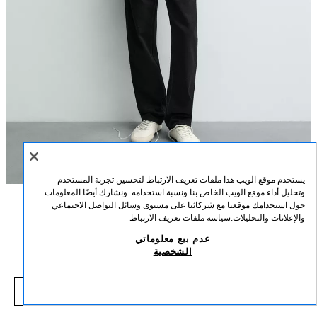
يستخدم موقع الويب هذا ملفات تعريف الارتباط لتحسين تجربة المستخدم
وتحليل أداء موقع الويب الخاص بنا ونسبة استخدامه. ونشارك أيضًا المعلومات
حول استخدامك موقعنا مع شركائنا على مستوى وسائل التواصل الاجتماعي
الوصف
التركيب
القياسات
والإعلانات والتحليلات.
سياسة ملفات تعريف الارتباط
تيشرت بتطريز كتابة
عدم بيع معلوماتي
طول العارض/ة: 186 cm
الشخصية
15,000 IQD
-72%
55,000 IQD
تيشرت بقصة مريحة. ياقة دائرية وأكمام قصيرة. تطريز كتابات مدمجة متباينة في
,000 IQD
الأمام. ملصق هدية متضمن في الملصق.
شاهد منتجات مماثلة
أسود
6224/491/800
نافد من المخزون