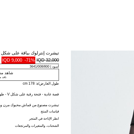
تيشرت إنترلوك بياقة على شكل V
9,000 IQD
-71%
32,000 IQD
أسود
3641/008/800
شاهد منت
نافد 
طول العارض/ة: 178 cm
قصة عادية - فتحة رقبة على شكل V - طول عادي - أكمام قصيرة
تيشرت مصنوع من قماش محبوك مرن ومط
على شكل V وأكمام قصيرة.
قياسات المنتج
انظر الإتاحة في المتجر
الشحنات، والمتغيرات والمرتجعات