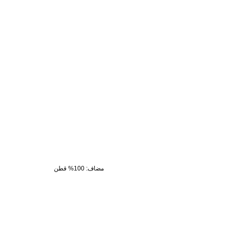
مضاف
:
100% قطن