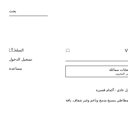
بحث
0
السلة
تسجيل الدخول
مساعدة
جات مماثلة
من المخزون
اطي بنسيج مدمج وناعم وغير شفاف. ياقة