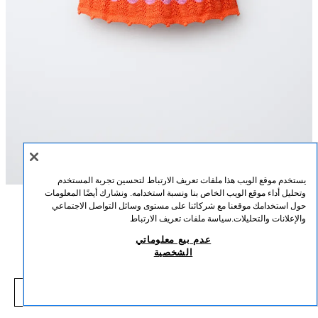
يستخدم موقع الويب هذا ملفات تعريف الارتباط لتحسين تجربة المستخدم
وتحليل أداء موقع الويب الخاص بنا ونسبة استخدامه. ونشارك أيضًا المعلومات
حول استخدامك موقعنا مع شركائنا على مستوى وسائل التواصل الاجتماعي
الوصف
التركيب
القياسات
والإعلانات والتحليلات.
سياسة ملفات تعريف الارتباط
تنورة كروشية مخططة
عدم بيع معلوماتي
تنورة كروشية محاكة بشريط خصر مرن وربطة أمامية. رسمة مخططة.
الشخصية
برتقالي فلور
2582/625/617
12,000 IQD
-69%
39,000 IQD
,000 IQD
شاهد منتجات مماثلة
نافد من المخزون