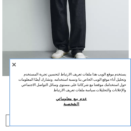
يستخدم موقع الويب هذا ملفات تعريف الارتباط لتحسين تجربة المستخدم
وتحليل أداء موقع الويب الخاص بنا ونسبة استخدامه. ونشارك أيضًا المعلومات
حول استخدامك موقعنا مع شركائنا على مستوى وسائل التواصل الاجتماعي
الوصف
التركيب
القياسات
والإعلانات والتحليلات.
سياسة ملفات تعريف الارتباط
بولو مزخرف بتطريز كتابة
عدم بيع معلوماتي
طول العارض/ة: 183 cm
الشخصية
25,000 IQD
-66%
75,000 IQD
بولو بقصة مريحة مصنوع من نسيج قطني مزخرف. ياقة مطوية بفتحة أمامية. أكمام
000 IQD
قصيرة. كتابة مطرزة متباينة في الأمام. تأثير مغسول.
شاهد منتجات مماثلة
أسود
7505/410/800
نافد من المخزون