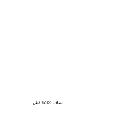
مضاف
:
100% قطن