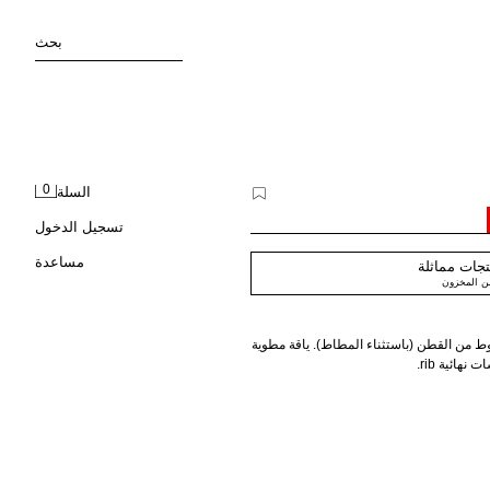
بحث
0
السلة
تسجيل الدخول
مساعدة
جات مماثلة
من المخزون
 من القطن (باستثناء المطاط). ياقة مطوية
هائية rib.