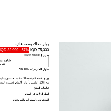
بولو محاك بقصة عادية
32,000 IQD
-57%
75,000 IQD
بحري
3920/594/401
شاهد منت
نافد 
طول العارض/ة: 186 cm
بولو بقصة عادية محاك خفيف منسوج بخيوط
مع إغلاق أمامي بأزرار. أكمام قصيرة. لمسات ن
قياسات المنتج
انظر الإتاحة في المتجر
الشحنات، والمتغيرات والمرتجعات