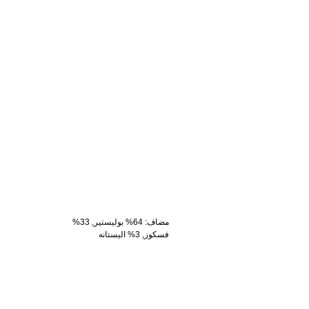
مضاف
:
64% بوليستير, 33%
فسكوز, 3% اليستانه