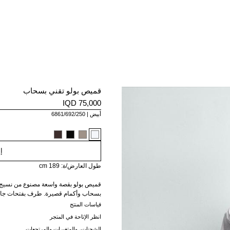
قميص بولو تقني بسحاب
75,000 IQD
أبيض
6861/692/250
إ
طول العارض/ة: 189 cm
قميص بولو بقصة واسعة مصنوع من نسيج إ
بسحاب وأكمام قصيرة. طرف بفتحات جانب
قياسات المنتج
انظر الإتاحة في المتجر
الشحنات، والمتغيرات والمرتجعات