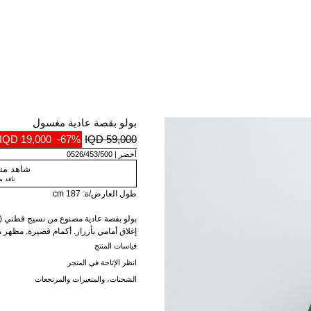
بولو بقصة عادية مغسول
19,000 IQD
-67%
59,000 IQD
أخضر
0526/453/500
شاهد منت
نافد 
طول العارض/ة: 187 cm
بولو بقصة عادية مصنوع من نسيج قطني (با
إغلاق أمامي بأزرار. أكمام قصيرة. مظهر
قياسات المنتج
انظر الإتاحة في المتجر
الشحنات، والمتغيرات والمرتجعات