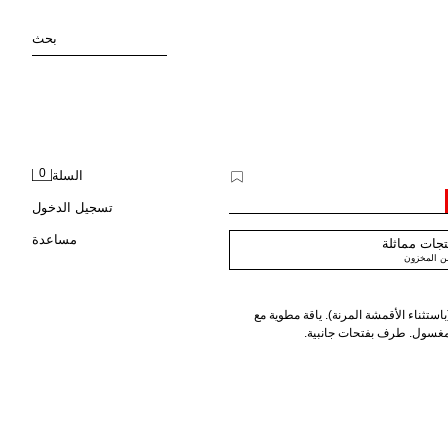
بحث
0
السلة
تسجيل الدخول
مساعدة
جات مماثلة
من المخزون
ستثناء الأقمشة المرنة). ياقة مطوية مع
 مغسول. طرف بفتحات جانبية.