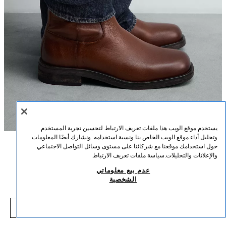
يستخدم موقع الويب هذا ملفات تعريف الارتباط لتحسين تجربة المستخدم
وتحليل أداء موقع الويب الخاص بنا ونسبة استخدامه. ونشارك أيضًا المعلومات
حول استخدامك موقعنا مع شركائنا على مستوى وسائل التواصل الاجتماعي
الوصف
التركيب
القياسات
والإعلانات والتحليلات.
سياسة ملفات تعريف الارتباط
بوت جلدي
عدم بيع معلوماتي
طول العارض/ة: 186 cm
الشخصية
169,000 IQD
-47%
319,000 IQD
بوت مصنوع من الجلد. إغلاق بواسطة سحاب جانبي. ضبان داخلي مصنوع من الجلد.
000 IQD
قالب مربع. نعل بكعب خفيف.
شاهد منتجات مماثلة
بني
2074/720/700
نافد من المخزون