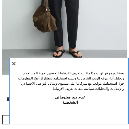
يستخدم موقع الويب هذا ملفات تعريف الارتباط لتحسين تجربة المستخدم
وتحليل أداء موقع الويب الخاص بنا ونسبة استخدامه. ونشارك أيضًا المعلومات
حول استخدامك موقعنا مع شركائنا على مستوى وسائل التواصل الاجتماعي
الوصف
اللون
التركيب
القياسات
والإعلانات والتحليلات.
سياسة ملفات تعريف الارتباط
عدم بيع معلوماتي
طول العارض/ة: 186 cm
بنطلون REGULAR FIT من الكتان 100%
+5
الشخصية
99,000 IQD
بنطلون بقصة Regular Fit مصنوع من قماش الكتان (باستثناء البطانة). خصر مرن.
جيوب أمامية وتفاصيل جيوب شق خلفية. إغلاق أمامي بسحاب وزر.
0 IQD
بحري
5070/012/401
إضافة