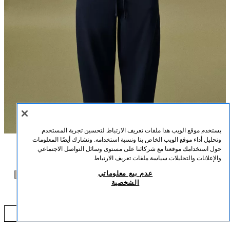
يستخدم موقع الويب هذا ملفات تعريف الارتباط لتحسين تجربة المستخدم
وتحليل أداء موقع الويب الخاص بنا ونسبة استخدامه. ونشارك أيضًا المعلومات
حول استخدامك موقعنا مع شركائنا على مستوى وسائل التواصل الاجتماعي
الوصف
اللون
التركيب
القياسات
والإعلانات والتحليلات.
سياسة ملفات تعريف الارتباط
بنطلون بالون
عدم بيع معلوماتي
طول العارض/ة: 178 cm
الشخصية
55,000 IQD
بنطلون من نسيج قطني رئيسي. خصر متوسط ومرن قابل للتعديل بأربطة. جيوب
جانبية مخفية في الدرزة. ساق عريضة.
0 IQD
بحري
8417/152/401
إضافة