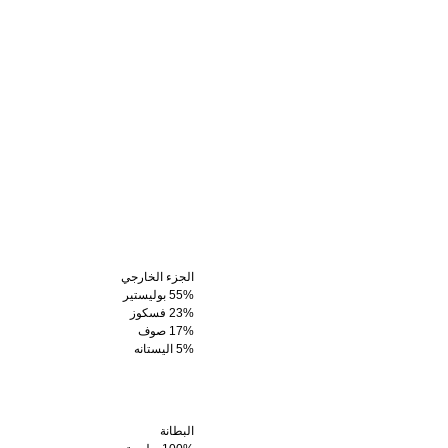
الجزء الخارجي
55% بوليستير
23% فسكوز
17% صوف
5% اليستانه
البطانة