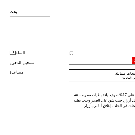
بحث
0
السلة
تسجيل الدخول
مساعدة
جات مماثلة
من المخزون
بليزر بقصة ضيقة مصنوع من نسيج يحتوي على 17% صوف. ياقة بطيات صدر مسننة.
يل أزرار. جيب شق على الصدر وجيب بطية
ت في الخلف. إغلاق أمامي بأزرار.