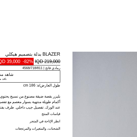
BLAZER بدلة بتصميم هيكلي
39,000 IQD
-82%
219,000 IQD
رمادي فاتح
4568/718/811
شاهد منت
نافد 
طول العارض/ة: 186 cm
أكمام طويلة منتهية بسوار معصم مع تفص
عند الورك. تفصيل جيب داخلي. طرف بفتحا
قياسات المنتج
انظر الإتاحة في المتجر
الشحنات، والمتغيرات والمرتجعات