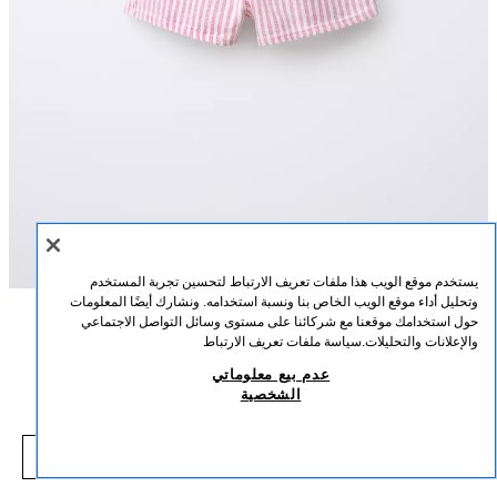
يستخدم موقع الويب هذا ملفات تعريف الارتباط لتحسين تجربة المستخدم
وتحليل أداء موقع الويب الخاص بنا ونسبة استخدامه. ونشارك أيضًا المعلومات
حول استخدامك موقعنا مع شركائنا على مستوى وسائل التواصل الاجتماعي
الوصف
التركيب
القياسات
والإعلانات والتحليلات.
سياسة ملفات تعريف الارتباط
برمودا من التويل المخطط بجيوب قلوب
عدم بيع معلوماتي
برمودا بشريط حزام مرن وإغلاق بأزرار في الأمام. جيوب رقعة أمامية على شكل
الشخصية
قلوب. رسمة مخططة.
15,000 IQD
-53%
32,000 IQD
أحمر
4575/552/600
,000 IQD
شاهد منتجات مماثلة
نافد من المخزون