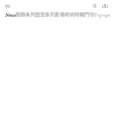
0
news
服飾系列
造型系列
影像
時尚特輯
門市
pop ups