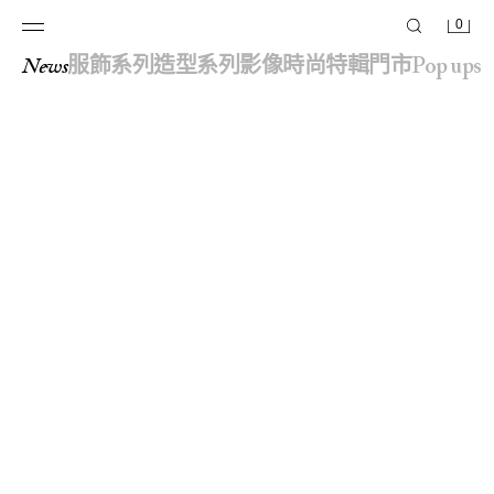
0
news
服飾系列
造型系列
影像
時尚特輯
門市
pop ups