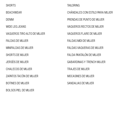
SHORTS
TAILORING
BEACHWEAR
CHÁNDALES CON ESTILO PARA MUJER
DENIM
PRENDAS DE PUNTO DE MUJER
WIDE LEG JEANS
VAQUEROS RECTOS DE MUJER
VAQUEROS TIRO ALTO DE MUJER
VAQUEROS FLARE DE MUJER
FALDAS DE MUJER
FALDAS MIDI DE MUJER
MINIFALDAS DE MUJER
FALDAS VAQUERAS DE MUJER
SHORTS DE MUJER
FALDA PANTALÓN DE MUJER
JERSÉIS DE MUJER
GABARDINAS Y TRENCH MUJER
CHALECOS DE MUJER
TRAJES DE MUJER
ZAPATOS TACÓN DE MUJER
MOCASINES DE MUJER
BOTINES DE MUJER
SANDALIAS DE MUJER
BOLSOS PIEL DE MUJER