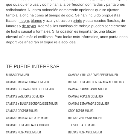
que cualquier blusa y combinan a la perfección con faldas y pantalones
sofisticados. Nuestra colección comprende opciones que se ajustan
tanto a la oficina como al tiempo de ocio. Se han incluido propuestas
lisas en
negro
,
blanco
y azul y otras con
prints
y estampados florales, de
lunares y
de rayas
. Además, las camisas de trabajo pueden ser elemento
de looks casual o formales. Si la ocasión es importante, una blazer
elevará aún más el estilismo. Para looks más informales, unos pantalones
deportivos añadirán el toque relajado ideal.
TE PUEDE INTERESAR
BLUSAS DE MUJER
CAMISAS Y BLUSAS OVERSIZE DE MUJER
CAMISAS MANGA CORTA DE MUJER
BLUSAS DE MUJER CON LAZADA AL CUELLO Y BLUSAS CON LAZOS
CAMISAS DE CUADROS DEDE DE MUJER
CAMISAS SATINADAS DE MUJER
CAMISAS VAQUERAS DE MUJER
CAMISAS POPELÍN DE MUJER
CAMISAS Y BLUSAS BORDADAS DE MUJER
CAMISAS ESTAMPADAS DE MUJER
CAMISAS CROP DE MUJER
CROP TOP DE MUJER
CAMISAS MANGA LARGA DE MUJER
BLUSAS VERDES DE MUJER
CAMISAS DE MUJER TALLA GRANDE
TOPS FIESTA DE MUJER
CAMISAS NEGRAS DE MUJER
BLUSAS NEGRAS DE MUJER