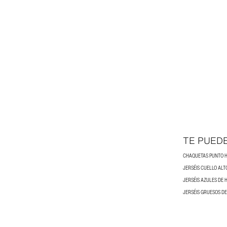
TE PUED
CHAQUETAS PUNTO 
JERSÉIS CUELLO AL
JERSÉIS AZULES DE
JERSÉIS GRUESOS D