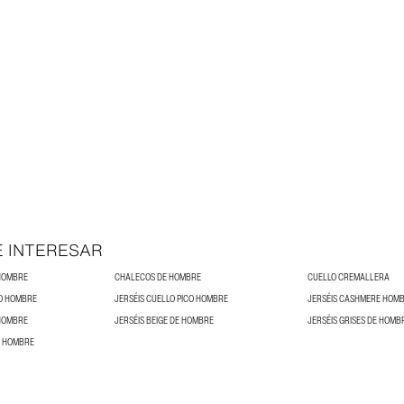
E INTERESAR
HOMBRE
CHALECOS DE HOMBRE
CUELLO CREMALLERA
TO HOMBRE
JERSÉIS CUELLO PICO HOMBRE
JERSÉIS CASHMERE HOM
 HOMBRE
JERSÉIS BEIGE DE HOMBRE
JERSÉIS GRISES DE HOMB
E HOMBRE