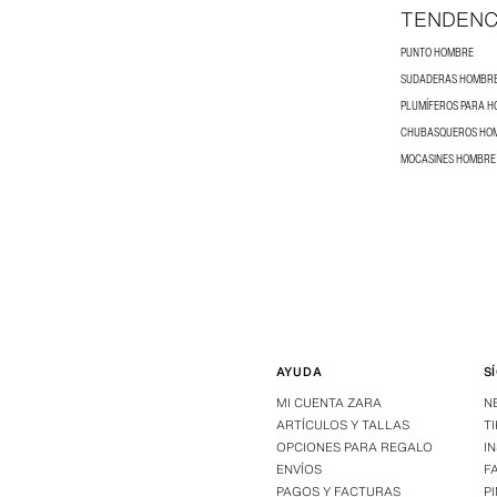
TENDENC
PUNTO HOMBRE
SUDADERAS HOMBR
PLUMÍFEROS PARA 
CHUBASQUEROS HO
MOCASINES HOMBRE
AYUDA
S
MI CUENTA ZARA
N
ARTÍCULOS Y TALLAS
T
OPCIONES PARA REGALO
I
ENVÍOS
F
PAGOS Y FACTURAS
P