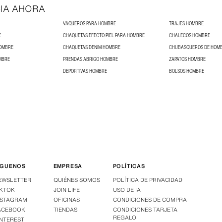
IA AHORA
VAQUEROS PARA HOMBRE
TRAJES HOMBRE
E
CHAQUETAS EFECTO PIEL PARA HOMBRE
CHALECOS HOMBRE
HOMBRE
CHAQUETAS DENIM HOMBRE
CHUBASQUEROS DE HOM
MBRE
PRENDAS ABRIGO HOMBRE
ZAPATOS HOMBRE
DEPORTIVAS HOMBRE
BOLSOS HOMBRE
ÍGUENOS
EMPRESA
POLÍTICAS
EWSLETTER
QUIÉNES SOMOS
POLÍTICA DE PRIVACIDAD
IKTOK
JOIN LIFE
USO DE IA
NSTAGRAM
OFICINAS
CONDICIONES DE COMPRA
ACEBOOK
TIENDAS
CONDICIONES TARJETA
REGALO
INTEREST