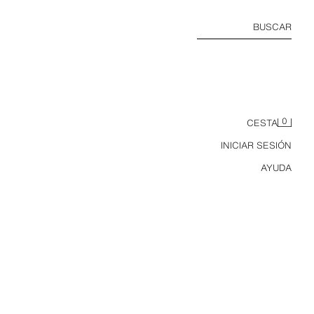
BUSCAR
0
CESTA
INICIAR SESIÓN
AYUDA
CAZADORA ACOLCHADA LIGERA WATER REPELLENT