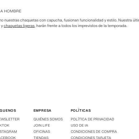
RA HOMBRE
mo nuestras chaquetas con capucha, fusionan funcionalidad y estilo. Nuestra últ
s y
chaquetas ligeras
, harán frente a todos los imprevistos de la temporada.
ÍGUENOS
EMPRESA
POLÍTICAS
EWSLETTER
QUIÉNES SOMOS
POLÍTICA DE PRIVACIDAD
IKTOK
JOIN LIFE
USO DE IA
NSTAGRAM
OFICINAS
CONDICIONES DE COMPRA
ACEBOOK
TIENDAS
CONDICIONES TARJETA