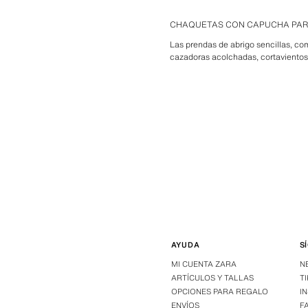
CHAQUETAS CON CAPUCHA PA
Las prendas de abrigo sencillas, co
cazadoras acolchadas, cortaviento
AYUDA
S
MI CUENTA ZARA
N
ARTÍCULOS Y TALLAS
T
OPCIONES PARA REGALO
I
ENVÍOS
F