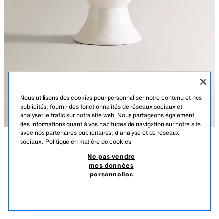
Nous utilisons des cookies pour personnaliser notre contenu et nos
publicités, fournir des fonctionnalités de réseaux sociaux et
analyser le trafic sur notre site web. Nous partageons également
des informations quant à vos habitudes de navigation sur notre site
avec nos partenaires publicitaires, d'analyse et de réseaux
sociaux.
Politique en matière de cookies
DESCRIPTION
DÉTAILS
Ne pas vendre
mes données
Coquetier uni en grès.
COQUETIER GRÈS
personnelles
BLANC
2227/715/250
1,99 EUR
1,
AJOUTER