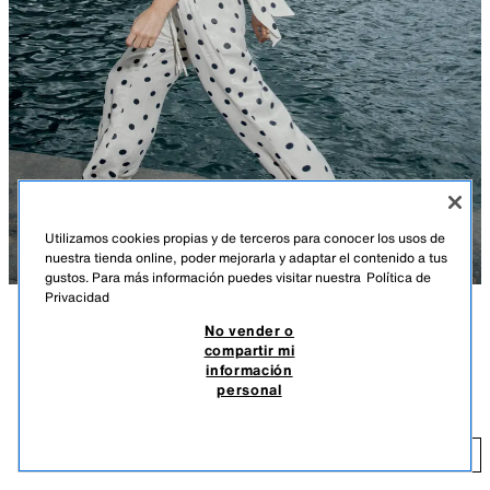
Utilizamos cookies propias y de terceros para conocer los usos de
nuestra tienda online, poder mejorarla y adaptar el contenido a tus
gustos. Para más información puedes visitar nuestra
Política de
Privacidad
No vender o
DESCRIPCIÓN
COLOR
COMPOSICIÓN
MEDIDAS
compartir mi
TOP SATINADO PALABRA DE HONOR LAZADA
+3
información
Altura modelo: 169 cm
LUNARES
personal
$ 35,99
Top confeccionado en tejido satinado. Escote recto y hombros
descubiertos. Forro interior combinado a tono. Cierre en espalda con
$ 
lazada.
AÑADIR
BLANCO / NEGRO
7752/051/064