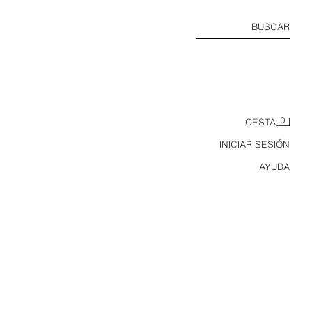
BUSCAR
0
CESTA
INICIAR SESIÓN
AYUDA
PACK CUATRO PINZAS SMILEYWORLD ®