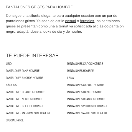
PANTALONES GRISES PARA HOMBRE
Consigue una silueta elegante para cualquier ocasión con un par de
pantalones grises. Ya sean de estilo
casual
o
formales
, los pantalones
grises se presentan como una alternativa sofisticada al clásico
pantalón
negro
, adaptándose a looks de día y de noche.
TE PUEDE INTERESAR
LINO
PANTALONES CARGO HOMBRE
PANTALONES PANA HOMBRE
PANTALONES HOMBRE
PANTALONES ANCHOS HOMBRE
LANA
BÁSICOS
PANTALONES CASUAL HOMBRE
PANTALONES CUADROS HOMBRE
PANTALONES RAYAS HOMBRE
PANTALONES NEGROS HOMBRE
PANTALONES BLANCOS HOMBRE
PANTALONES BEIGE DE HOMBRE
PANTALONES VERDES DE HOMBRE
PANTALONES MARRONES DE HOMBRE
PANTALONES AZULES DE HOMBRE
SPECIAL PRICE