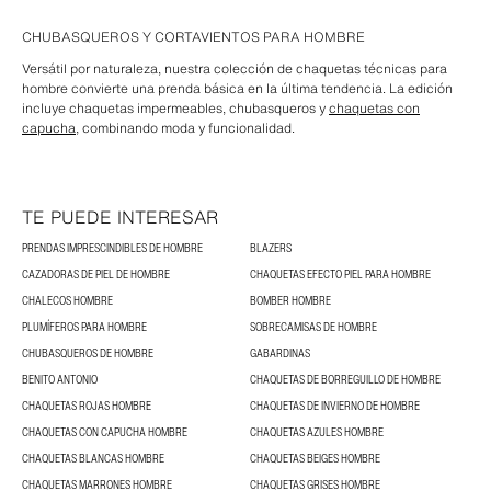
CHUBASQUEROS Y CORTAVIENTOS PARA HOMBRE
Versátil por naturaleza, nuestra colección de chaquetas técnicas para
hombre convierte una prenda básica en la última tendencia. La edición
incluye chaquetas impermeables, chubasqueros y
chaquetas con
capucha
, combinando moda y funcionalidad.
TE PUEDE INTERESAR
PRENDAS IMPRESCINDIBLES DE HOMBRE
BLAZERS
CAZADORAS DE PIEL DE HOMBRE
CHAQUETAS EFECTO PIEL PARA HOMBRE
CHALECOS HOMBRE
BOMBER HOMBRE
PLUMÍFEROS PARA HOMBRE
SOBRECAMISAS DE HOMBRE
CHUBASQUEROS DE HOMBRE
GABARDINAS
BENITO ANTONIO
CHAQUETAS DE BORREGUILLO DE HOMBRE
CHAQUETAS ROJAS HOMBRE
CHAQUETAS DE INVIERNO DE HOMBRE
CHAQUETAS CON CAPUCHA HOMBRE
CHAQUETAS AZULES HOMBRE
CHAQUETAS BLANCAS HOMBRE
CHAQUETAS BEIGES HOMBRE
CHAQUETAS MARRONES HOMBRE
CHAQUETAS GRISES HOMBRE