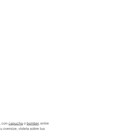
, con
capucha
o
bomber
, entre
 oversize, vístela sobre tus