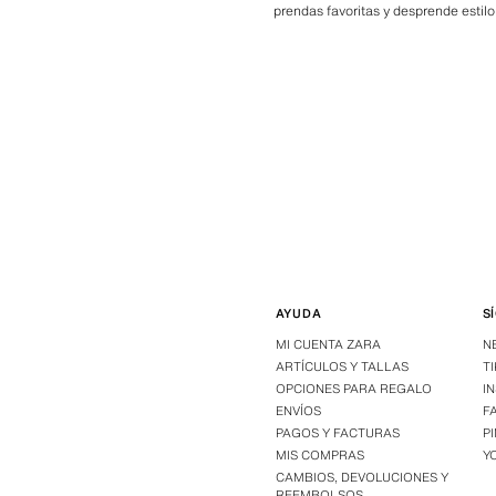
prendas favoritas y desprende estilo
AYUDA
S
MI CUENTA ZARA
N
ARTÍCULOS Y TALLAS
T
OPCIONES PARA REGALO
I
ENVÍOS
F
PAGOS Y FACTURAS
P
MIS COMPRAS
Y
CAMBIOS, DEVOLUCIONES Y
REEMBOLSOS