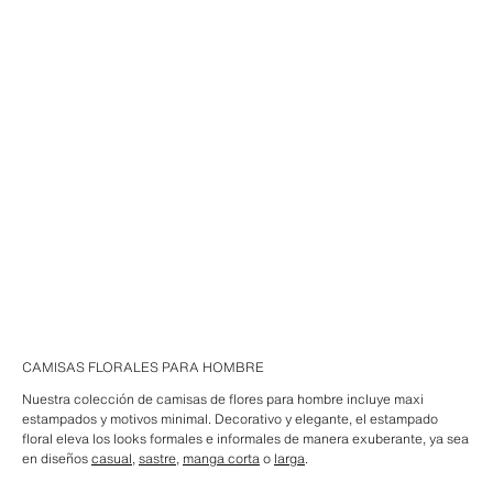
CAMISAS FLORALES PARA HOMBRE
Nuestra colección de camisas de flores para hombre incluye maxi
estampados y motivos minimal. Decorativo y elegante, el estampado
floral eleva los looks formales e informales de manera exuberante, ya sea
en diseños
casual
,
sastre
,
manga corta
o
larga
.