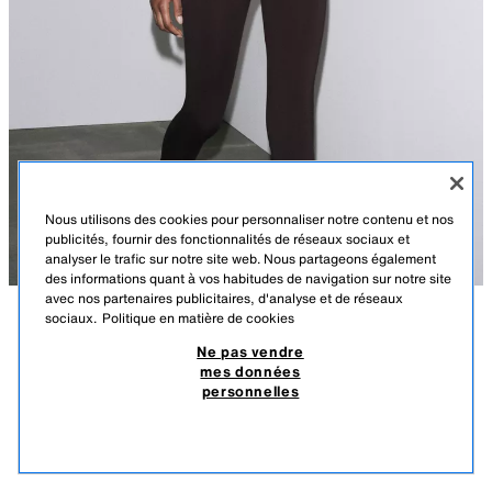
Nous utilisons des cookies pour personnaliser notre contenu et nos
publicités, fournir des fonctionnalités de réseaux sociaux et
analyser le trafic sur notre site web. Nous partageons également
des informations quant à vos habitudes de navigation sur notre site
avec nos partenaires publicitaires, d'analyse et de réseaux
sociaux.
Politique en matière de cookies
DESCRIPTION
COULEUR
COMPOSITION
DIMENSIONS
Ne pas vendre
TOP COURT BRILLANT
mes données
Le mannequin mesure : 179 cm
personnelles
2 500 DZD
-40%
1 500 DZD
Top court à décolleté arrondi et bretelles fines réglables. Détail
1 50
d'application de strass.
PRODUITS SIMILAIRES
MARRON / TAUPE
3641/367/737
ÉPUISÉ