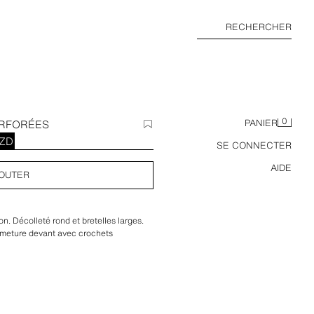
RECHERCHER
0
ERFORÉES
PANIER
DZD
SE CONNECTER
AIDE
OUTER
n. Décolleté rond et bretelles larges.
ermeture devant avec crochets