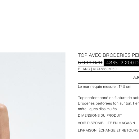
TOP AVEC BRODERIES P
3 900 DZD
-43%
2 200 
BLANC
4174/380/250
AJ
Le mannequin mesure : 173 cm
Top confectionné en filature de coto
Broderies perforées ton sur ton. F
métalliques dissimulés.
DIMENSIONS DU PRODUIT
VOIR DISPONIBILITÉ EN MAGASIN
LIVRAISON, ÉCHANGE ET RETOURS