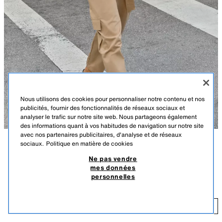
Nous utilisons des cookies pour personnaliser notre contenu et nos
publicités, fournir des fonctionnalités de réseaux sociaux et
analyser le trafic sur notre site web. Nous partageons également
des informations quant à vos habitudes de navigation sur notre site
avec nos partenaires publicitaires, d'analyse et de réseaux
sociaux.
Politique en matière de cookies
DESCRIPTION
COMPOSITION
DIMENSIONS
Ne pas vendre
mes données
Le mannequin mesure : 177 cm
PANTALON PAPERBAG À POCHES CARGO
personnelles
8 900 DZD
Pantalon taille haute avec pinces et ceinture du même tissu. Poches
avant et poches latérales plaquées avec rabat. Jambe ajustable avec
8 
boutons sur le bas. Fermeture avant avec fermeture éclair, bouton
AJOUTER
CAMEL CLAIR
7484/056/743
intérieur et crochet.