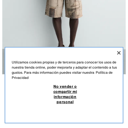
Utilizamos cookies propias y de terceros para conocer los usos de
nuestra tienda online, poder mejorarla y adaptar el contenido a tus
gustos. Para más información puedes visitar nuestra
Política de
Privacidad
No vender o
DESCRIPCIÓN
COMPOSICIÓN
MEDIDAS
compartir mi
información
CAZADORA RELAXED FIT PARCHES
Altura modelo: 183 cm
personal
4.995 DOP
-80%
999 DOP
Cazadora relaxed fit confeccionada en tejido de algodón. Cuello solapa
999
ajustable con trabilla. Manga larga acabada en puño con elástico.
VER SIMILARES
Aplicación de parches combinados a contraste en delantero. Bolsillos
AGOTADO
CRUDO
4302/423/712
frontales tipo canguro. Bajo acabado con elástico. Efecto lavado. Cierre