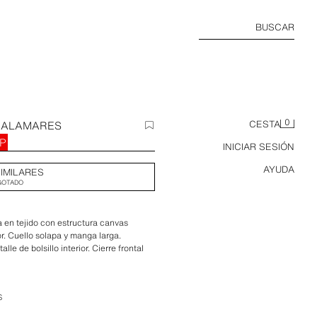
BUSCAR
0
 ALAMARES
CESTA
P
INICIAR SESIÓN
AYUDA
IMILARES
GOTADO
 en tejido con estructura canvas
r. Cuello solapa y manga larga.
lle de bolsillo interior. Cierre frontal
n alamares.
S