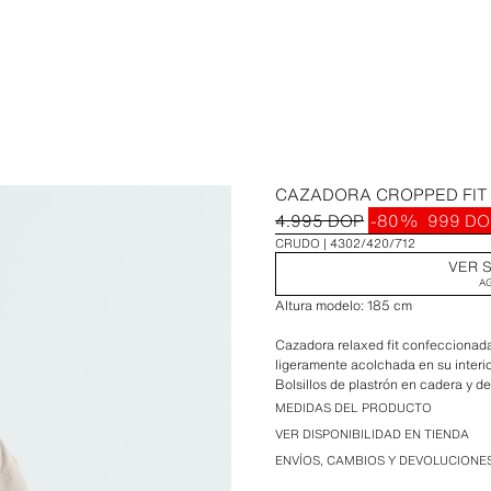
CAZADORA CROPPED FIT
4.995 DOP
-80%
999 DO
CRUDO
4302/420/712
VER S
A
Altura modelo: 185 cm
Cazadora relaxed fit confeccionada
ligeramente acolchada en su interio
Bolsillos de plastrón en cadera y deta
de cremallera oculta por solapa co
MEDIDAS DEL PRODUCTO
VER DISPONIBILIDAD EN TIENDA
ENVÍOS, CAMBIOS Y DEVOLUCIONE