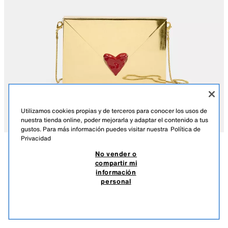
Utilizamos cookies propias y de terceros para conocer los usos de
nuestra tienda online, poder mejorarla y adaptar el contenido a tus
gustos. Para más información puedes visitar nuestra
Política de
Privacidad
No vender o
DESCRIPCIÓN
COMPOSICIÓN
MEDIDAS
compartir mi
información
BOLSO CAJA METÁLICA
Bolso formato caja rígida metálica. Cadena metálica extraíble función
personal
bandolera. Cierre mediante clip metálico en forma de corazón.
6.995 DOP
-60%
2.798 DOP
2.79
Alto x Ancho x Fondo: 11,5 x 17,5 x 3,5 cm
VER SIMILARES
ORO
6072/710/253
AGOTADO