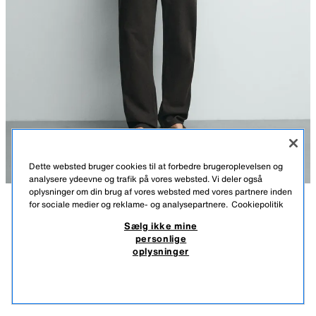
Dette websted bruger cookies til at forbedre brugeroplevelsen og
analysere ydeevne og trafik på vores websted. Vi deler også
oplysninger om din brug af vores websted med vores partnere inden
for sociale medier og reklame- og analysepartnere.
Cookiepolitik
BESKRIVELSE
SAMMENSÆTNING
MÅL
FRA 21.07 TIL 25.08
JACQUARD STRIBET STRIKPOLO
Sælg ikke mine
personlige
Modellens højde: cm
299,00 DKK
-60%
119,00 DKK
oplysninger
299,00 DKK LAVESTE PRIS DE SIDSTE 30 DAGE; 119,00 DKK REDUCERET PRIS
Strikket polo i relaxed fit. Reverskrave med knaplukning foran. Korte
119,
ærmer. Ribkanter.
SE LIGNENDE
BRUN
6771/405/700
IKKE PÅ LAGER