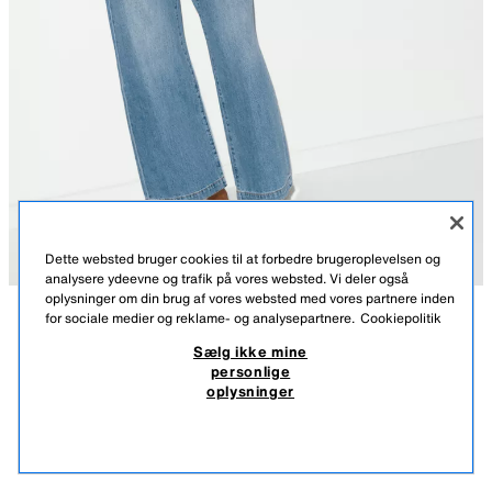
Dette websted bruger cookies til at forbedre brugeroplevelsen og
analysere ydeevne og trafik på vores websted. Vi deler også
oplysninger om din brug af vores websted med vores partnere inden
for sociale medier og reklame- og analysepartnere.
Cookiepolitik
BESKRIVELSE
SAMMENSÆTNING
MÅL
FRA 04.08 TIL 25.08
LÆDERSANDAL MED KONTRAST
Sælg ikke mine
personlige
Modellens højde: cm
399,00 DKK
-80%
79,00 DKK
oplysninger
399,00 DKK LAVESTE PRIS DE SIDSTE 30 DAGE; 79,00 DKK REDUCERET PRIS
Flade lædersandaler. Kontrastfarvet tårem. Flad sål med let platform.
79,0
Rund snude.
SE LIGNENDE
IKKE PÅ LAGER
RØD
2608/710/600
Sålhøjde: 2,5 cm