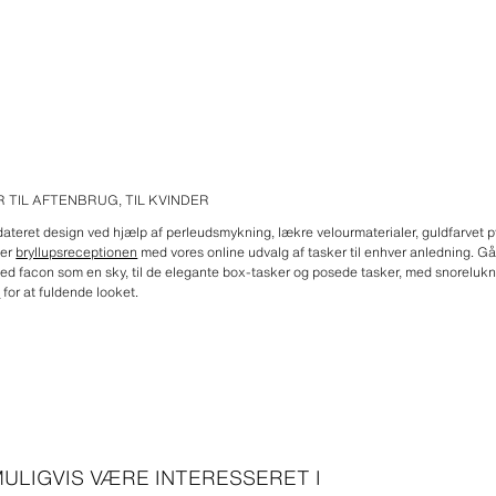
TIL AFTENBRUG, TIL KVINDER
ateret design ved hjælp af perleudsmykning, lækre velourmaterialer, guldfarvet pyn
ler
bryllupsreceptionen
med vores online udvalg af tasker til enhver anledning. Gå 
 med facon som en sky, til de elegante box-tasker og posede tasker, med snorelukni
o
for at fuldende looket.
ULIGVIS VÆRE INTERESSERET I