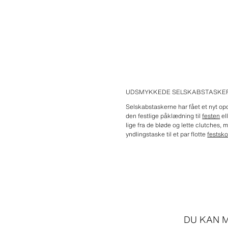
UDSMYKKEDE SELSKABSTASKER 
Selskabstaskerne har fået et nyt opd
den festlige påklædning til
festen
el
lige fra de bløde og lette clutches,
yndlingstaske til et par flotte
festsk
DU KAN M