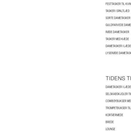
FESTTASKER TIL KVI
TASKER I SPALTLÆD
SORTE DAMETASKER
GULDFARVEDE DAME
RØDE DAMETASKER
TASKER MED KÆDE
DAMETASKER I LÆD
LYSERØDE DAMETAS
TIDENS 
DAMETASKER I LÆD
SELSKABSKJOLER TI
TROMPETBUKSER TIL
KORTÆRMEDE
BREDE
LOUNGE