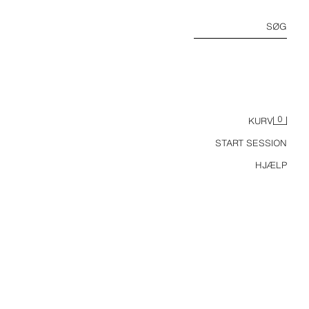
SØG
0
KURV
START SESSION
HJÆLP
ATIN