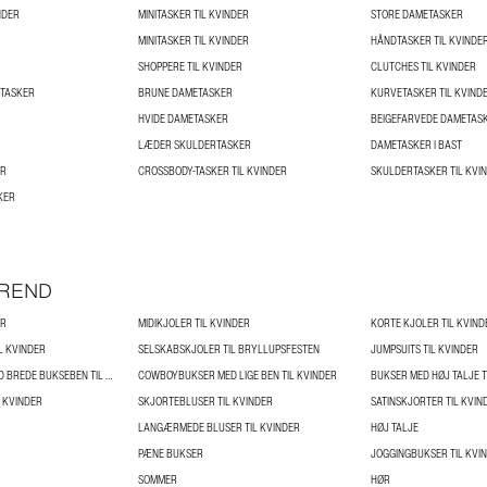
NDER
MINITASKER TIL KVINDER
STORE DAMETASKER
MINITASKER TIL KVINDER
HÅNDTASKER TIL KVINDE
SHOPPERE TIL KVINDER
CLUTCHES TIL KVINDER
TASKER
BRUNE DAMETASKER
KURVETASKER TIL KVIND
HVIDE DAMETASKER
BEIGEFARVEDE DAMETAS
LÆDER SKULDERTASKER
DAMETASKER I BAST
ER
CROSSBODY-TASKER TIL KVINDER
SKULDERTASKER TIL KVI
KER
TREND
ER
MIDIKJOLER TIL KVINDER
KORTE KJOLER TIL KVIND
L KVINDER
SELSKABSKJOLER TIL BRYLLUPSFESTEN
JUMPSUITS TIL KVINDER
COWBOYBUKSER MED BREDE BUKSEBEN TIL KVINDER
COWBOYBUKSER MED LIGE BEN TIL KVINDER
BUKSER MED HØJ TALJE T
 KVINDER
SKJORTEBLUSER TIL KVINDER
SATINSKJORTER TIL KVIN
LANGÆRMEDE BLUSER TIL KVINDER
HØJ TALJE
PÆNE BUKSER
JOGGINGBUKSER TIL KVI
SOMMER
HØR